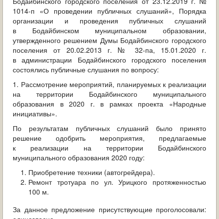
Бодайбинского городского поселения от 23.12.2019 г. №
ОБРАЩЕНИЯ ГРАЖДАН
1014-п «О проведении публичных слушаний», Порядка
организации и проведения публичных слушаний
ГРАДОСТРОИТЕЛЬНАЯ ДЕЯТЕЛЬНОСТЬ
в Бодайбинском муниципальном образовании,
утвержденного решением Думы Бодайбинского городского
ИНФОРМИРОВАНИЕ НАСЕЛЕНИЯ
поселения от 20.02.2013 г. № 32-па, 15.01.2020 г.
в администрации Бодайбинского городского поселения
состоялись публичные слушания по вопросу:
ДЕЯТЕЛЬНОСТЬ ПРОКУРАТУРЫ
1. Рассмотрение мероприятий, планируемых к реализации
МУНИЦИПАЛЬНЫЙ КОНТРОЛЬ
на территории Бодайбинского муниципального
образования в 2020 г. в рамках проекта «Народные
инициативы».
ПОИСК ПО САЙТУ
По результатам публичных слушаний было принято
решение одобрить мероприятия, предлагаемые
к реализации на территории Бодайбинского
муниципального образования 2020 году:
Приобретение техники (автогрейдера).
Ремонт тротуара по ул. Урицкого протяженностью
100 м.
За данное предложение присутствующие проголосовали: