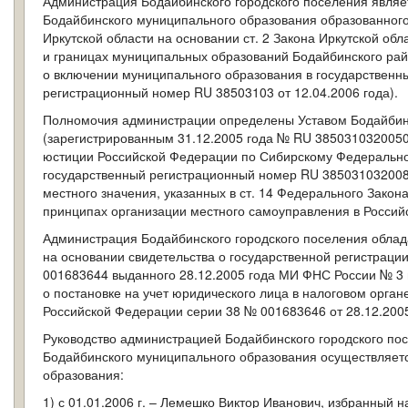
Администрация Бодайбинского городского поселения являе
Бодайбинского муниципального образования образованного
Иркутской области на основании ст. 2 Закона Иркутской обла
и границах муниципальных образований Бодайбинского райо
о включении муниципального образования в государственн
регистрационный номер RU 38503103 от 12.04.2006 года).
Полномочия администрации определены Уставом Бодайбин
(зарегистрированным 31.12.2005 года № RU 385031032005
юстиции Российской Федерации по Сибирскому Федеральному
государственный регистрационный номер RU 38503103200
местного значения, указанных в ст. 14 Федерального Закон
принципах организации местного самоуправления в Россий
Администрация Бодайбинского городского поселения облад
на основании свидетельства о государственной регистраци
001683644 выданного 28.12.2005 года МИ ФНС России № 3 
о постановке на учет юридического лица в налоговом орган
Российской Федерации серии 38 № 001683646 от 28.12.2005
Руководство администрацией Бодайбинского городского пос
Бодайбинского муниципального образования осуществляет
образования:
1) с 01.01.2006 г. – Лемешко Виктор Иванович, избранный н