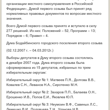
организации местного самоуправления в Российской
Федерации», Думой первого созыва был принят ряд
нормативных правовых документов по вопросам местного
значения.
Всего Думой первого созыва принято и вступило в силу
277 решений. Из них: Положений – 52, Программ – 13;
Порядков – 6; Правил – 4.
Дума Бодайбинского городского поселения второго созыва
(02.12.2007 г. – 04.03.2012г.)
Выборы депутатов в Думу второго созыва состоялись
в декабре 2007 года. Дума второго созыва была
сформирована из 15 депутатов, избранных по трем
избирательным округам:
Избирательный округ № 1: Матвеев П.Я., Долгова В.В.,
Ковалев С.Н., Леванов Н.А., Сиротенко М.Н.
Избирательный округ № 2: Захаров П.П., Балаева О.Н.,
Ерошенко И.В., Попов Е.И., Яковлев Ю.П.
Избирательный округ № 3: Неумоин В.Ф., Савиных Л.С.,
Лемешко В.И., Половцева Т.Н., Уланова Н.В.