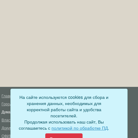
Главная
На сайте используются cookies для сбора и
Деятельность прокуратуры
хранения данных, необходимых для
Город
Муниципальный контроль
корректной работы сайта и удобства
Дума
Меры пожарной безопасности
посетителей.
Власть
Муниципальные закупки
Продолжая использовать наш сайт, Вы
соглашаетесь с
политикой по обработке ПД
.
Документы
Формирование комфортной
городской среды
ОФИЦИАЛЬНЫЙ ВЕСТНИК