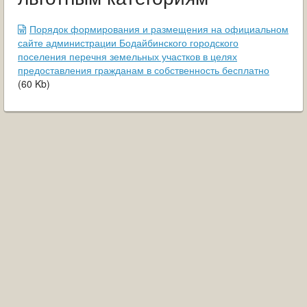
ОБРАЩЕНИЯ ГРАЖДАН
Порядок формирования и размещения на официальном
ГРАДОСТРОИТЕЛЬНАЯ ДЕЯТЕЛЬНОСТЬ
сайте администрации Бодайбинского городского
поселения перечня земельных участков в целях
ИНФОРМИРОВАНИЕ НАСЕЛЕНИЯ
предоставления гражданам в собственность бесплатно
(
60
Kb
)
ДЕЯТЕЛЬНОСТЬ ПРОКУРАТУРЫ
МУНИЦИПАЛЬНЫЙ КОНТРОЛЬ
ПОИСК ПО САЙТУ