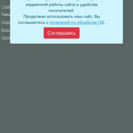
корректной работы сайта и удобства
Главная
Деятельность прокуратуры
посетителей.
Город
Муниципальный контроль
Продолжая использовать наш сайт, Вы
соглашаетесь с
политикой по обработке ПД
.
Дума
Меры пожарной безопасности
Власть
Муниципальные закупки
Соглашаюсь
Документы
Формирование комфортной
городской среды
ОФИЦИАЛЬНЫЙ ВЕСТНИК
БОДАЙБО
Фонд капитального ремонта
многоквартирных домов
Муниципальные услуги
Открытые данные
Обращения граждан
Видеосюжеты
Аукционы, конкурсы
Новостная лента
Градостроительная деятельность
Карта сайта
Информирование населения
Администрация Бодайбинского городского поселения
666904, Иркутская область, г. Бодайбо, ул. 30 лет Победы, 3
Телефон редакции: 8 (39561) 5-22-24
Электронная почта редакции:
info@adm-bodaibo.ru