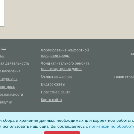
дан
Формирование комфортной
6
рсы
городской среды
ая деятельность
Фонд капитального ремонта
многоквартирных домов
 населения
Открытые данные
Наши стран
окуратуры
Видеосюжеты
контроль
Новостная лента
безопасности
Карта сайта
закупки
ля сбора и хранения данных, необходимых для корректной работы с
ере связи, информационных технологий и массовых коммуникаций (регистра
 использовать наш сайт, Вы соглашаетесь с
политикой по обработ
поселения (ОГРН 1053802020854)