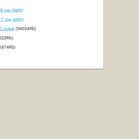
 год (pptx)
 год (pptx)
0 годов
(54024Kb)
622Kb)
1874Kb)