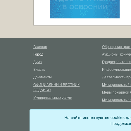
Главная
Обращения граж
Город
Аукционы, конку
Дума
Градостроительн
Власть
Информирование
Документы
Деятельность пр
ОФИЦИАЛЬНЫЙ ВЕСТНИК
Муниципальный 
БОДАЙБО
Меры пожарной 
Муниципальные услуги
Муниципальные 
©
2026
Сетевое издание «uprava-bodaibo.ru»
12+
На сайте используются cookies д
Зарегистрировано Федеральной службой по надзору в сф
Продолжая
Учредитель: Администрация Бодайбинского городского 
Главный редактор: Плешува Альмира Алексеевна