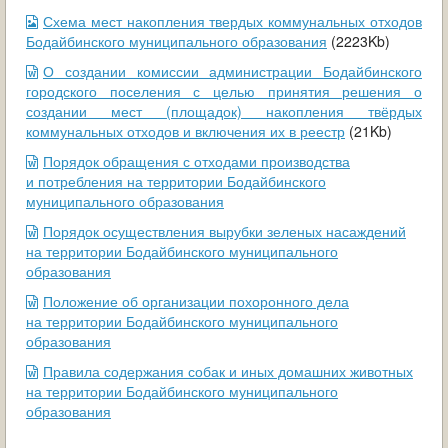
ОБРАЩЕНИЯ ГРАЖДАН
Схема мест накопления твердых коммунальных отходов
Бодайбинского муниципального образования
(2223Kb)
ГРАДОСТРОИТЕЛЬНАЯ ДЕЯТЕЛЬНОСТЬ
О создании комиссии администрации Бодайбинского
городского поселения с целью принятия решения о
ИНФОРМИРОВАНИЕ НАСЕЛЕНИЯ
создании мест (площадок) накопления твёрдых
коммунальных отходов и включения их в реестр
(21Kb)
ДЕЯТЕЛЬНОСТЬ ПРОКУРАТУРЫ
Порядок обращения с отходами производства
и потребления на территории Бодайбинского
МУНИЦИПАЛЬНЫЙ КОНТРОЛЬ
муниципального образования
Порядок осуществления вырубки зеленых насаждений
ПОИСК ПО САЙТУ
на территории Бодайбинского муниципального
образования
Положение об организации похоронного дела
на территории Бодайбинского муниципального
образования
Правила содержания собак и иных домашних животных
на территории Бодайбинского муниципального
образования