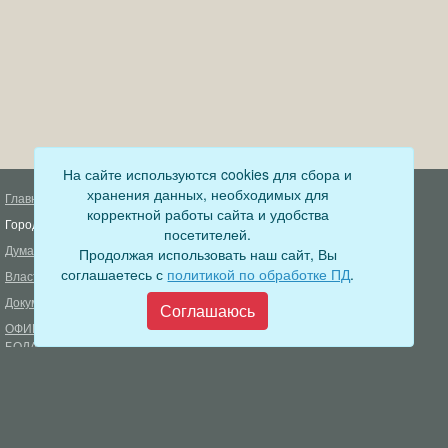
На сайте используются cookies для сбора и
хранения данных, необходимых для
Главная
Деятельность прокуратуры
корректной работы сайта и удобства
Город
Муниципальный контроль
посетителей.
Дума
Продолжая использовать наш сайт, Вы
Меры пожарной безопасности
соглашаетесь с
политикой по обработке ПД
.
Власть
Муниципальные закупки
Документы
Формирование комфортной
Соглашаюсь
городской среды
ОФИЦИАЛЬНЫЙ ВЕСТНИК
БОДАЙБО
Фонд капитального ремонта
многоквартирных домов
Муниципальные услуги
Открытые данные
Обращения граждан
Видеосюжеты
Аукционы, конкурсы
Новостная лента