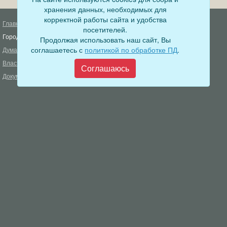
хранения данных, необходимых для
корректной работы сайта и удобства
Главная
Деятельность прокуратуры
посетителей.
Город
Муниципальный контроль
Продолжая использовать наш сайт, Вы
соглашаетесь с
политикой по обработке ПД
.
Дума
Меры пожарной безопасности
Власть
Муниципальные закупки
Соглашаюсь
Документы
Формирование комфортной
городской среды
ОФИЦИАЛЬНЫЙ ВЕСТНИК
БОДАЙБО
Фонд капитального ремонта
многоквартирных домов
Муниципальные услуги
Открытые данные
Обращения граждан
Видеосюжеты
Аукционы, конкурсы
Новостная лента
Градостроительная деятельность
Карта сайта
Информирование населения
Администрация Бодайбинского городского поселения
666904, Иркутская область, г. Бодайбо, ул. 30 лет Победы, 3
Телефон редакции: 8 (39561) 5-22-24
Электронная почта редакции:
info@adm-bodaibo.ru