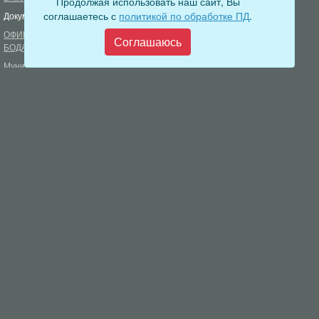
Продолжая использовать наш сайт, Вы
соглашаетесь с
политикой по обработке ПД
.
Документы
Формирование комфортной
городской среды
ОФИЦИАЛЬНЫЙ ВЕСТНИК
Соглашаюсь
БОДАЙБО
Фонд капитального ремонта
многоквартирных домов
Муниципальные услуги
Открытые данные
Обращения граждан
Видеосюжеты
Аукционы, конкурсы
Новостная лента
Градостроительная деятельность
Карта сайта
Информирование населения
Администрация Бодайбинского городского поселения
666904, Иркутская область, г. Бодайбо, ул. 30 лет Победы, 3
Телефон редакции: 8 (39561) 5-22-24
Электронная почта редакции:
info@adm-bodaibo.ru
Наши страницы в социальных сетях:
Разработка:
Виртуальные технологии