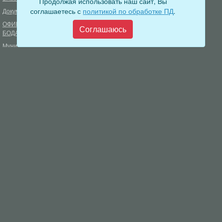
Продолжая использовать наш сайт, Вы
соглашаетесь с
политикой по обработке ПД
.
Документы
Формирование комфортной
городской среды
ОФИЦИАЛЬНЫЙ ВЕСТНИК
Соглашаюсь
БОДАЙБО
Фонд капитального ремонта
многоквартирных домов
Муниципальные услуги
Открытые данные
Обращения граждан
Видеосюжеты
Аукционы, конкурсы
Новостная лента
Градостроительная деятельность
Карта сайта
Информирование населения
Администрация Бодайбинского городского поселения
666904, Иркутская область, г. Бодайбо, ул. 30 лет Победы, 3
Телефон редакции: 8 (39561) 5-22-24
Электронная почта редакции:
info@adm-bodaibo.ru
Наши страницы в социальных сетях:
Разработка:
Виртуальные технологии