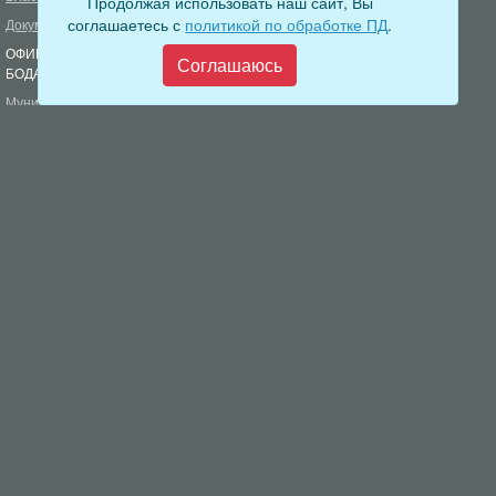
Продолжая использовать наш сайт, Вы
соглашаетесь с
политикой по обработке ПД
.
Документы
Формирование комфортной
городской среды
ОФИЦИАЛЬНЫЙ ВЕСТНИК
Соглашаюсь
БОДАЙБО
Фонд капитального ремонта
многоквартирных домов
Муниципальные услуги
Открытые данные
Обращения граждан
Видеосюжеты
Аукционы, конкурсы
Новостная лента
Градостроительная деятельность
Карта сайта
Информирование населения
Администрация Бодайбинского городского поселения
666904, Иркутская область, г. Бодайбо, ул. 30 лет Победы, 3
Телефон редакции: 8 (39561) 5-22-24
Электронная почта редакции:
info@adm-bodaibo.ru
Наши страницы в социальных сетях:
Разработка:
Виртуальные технологии