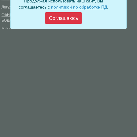
Продолжая использовать наш сайт, Вы
соглашаетесь с
политикой по обработке ПД
.
Документы
Формирование комфортной
городской среды
ОФИЦИАЛЬНЫЙ ВЕСТНИК
Соглашаюсь
БОДАЙБО
Фонд капитального ремонта
многоквартирных домов
Муниципальные услуги
Открытые данные
Обращения граждан
Видеосюжеты
Аукционы, конкурсы
Новостная лента
Градостроительная деятельность
Карта сайта
Информирование населения
Администрация Бодайбинского городского поселения
666904, Иркутская область, г. Бодайбо, ул. 30 лет Победы, 3
Телефон редакции: 8 (39561) 5-22-24
Электронная почта редакции:
info@adm-bodaibo.ru
Наши страницы в социальных сетях:
Разработка:
Виртуальные технологии