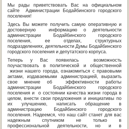
ОБРАЩЕНИЯ ГРАЖДАН
Мы рады приветствовать Вас на официальном
сайте Администрации Бодайбинского городского
поселения!
ГРАДОСТРОИТЕЛЬНАЯ ДЕЯТЕЛЬНОСТЬ
Здесь Вы можете получить самую оперативную и
достоверную информацию о деятельности
ИНФОРМИРОВАНИЕ НАСЕЛЕНИЯ
администрации Бодайбинского городского
поселения, ее отделах, структурных
ДЕЯТЕЛЬНОСТЬ ПРОКУРАТУРЫ
подразделениях, деятельности Думы Бодайбинского
городского поселения и депутатского корпуса.
МУНИЦИПАЛЬНЫЙ КОНТРОЛЬ
Теперь у Вас появилась возможность
поучаствовать в политической и общественной
ПОИСК ПО САЙТУ
жизни нашего города, ознакомиться с правовыми
актами, издаваемыми администрацией, выразить
свое мнение об эффективности работы
администрации Бодайбинского городского
поселения и о состоянии качества жизни города в
целом, внести свои предложения и инициативы по
их улучшению, написать обращение в
администрацию Бодайбинского городского
поселения. Надеемся, что наш сайт станет для вас
надежным спутником не только в
профессиональной деятельности, но и в