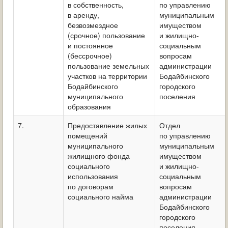
в собственность,
по управлению
в аренду,
муниципальным
безвозмездное
имуществом
(срочное) пользование
и жилищно-
и постоянное
социальным
(бессрочное)
вопросам
пользование земельных
администрации
участков на территории
Бодайбинского
Бодайбинского
городского
муниципального
поселения
образования
7.
Предоставление жилых
Отдел
помещений
по управлению
муниципального
муниципальным
жилищного фонда
имуществом
социального
и жилищно-
использования
социальным
по договорам
вопросам
социального найма
администрации
Бодайбинского
городского
поселения