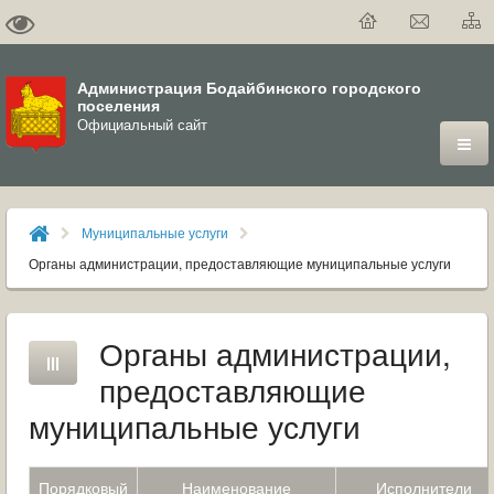
Администрация Бодайбинского городского
поселения
Официальный сайт
ГОРОД
Муниципальные услуги
ДУМА
Органы администрации, предоставляющие муниципальные услуги
ВЛАСТЬ
Органы администрации,
ДОКУМЕНТЫ
предоставляющие
ОФИЦИАЛЬНЫЙ ВЕСТНИК БОДАЙБО
муниципальные услуги
МУНИЦИПАЛЬНЫЕ УСЛУГИ
Порядковый
Наименование
Исполнители