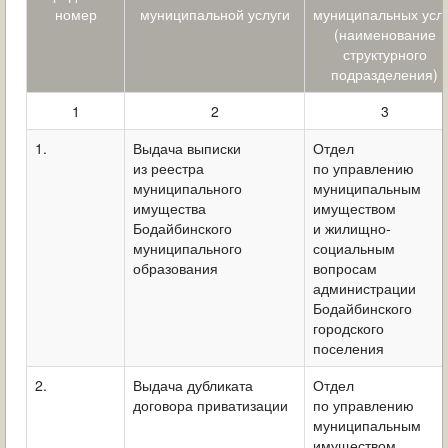
ОБРАЩЕНИЯ ГРАЖДАН
номер
муниципальной услуги
муниципальных усл
(наименование
структурного
ГРАДОСТРОИТЕЛЬНАЯ ДЕЯТЕЛЬНОСТЬ
подразделения)
ИНФОРМИРОВАНИЕ НАСЕЛЕНИЯ
1
2
3
ДЕЯТЕЛЬНОСТЬ ПРОКУРАТУРЫ
1.
Выдача выписки
Отдел
из реестра
по управлению
муниципального
муниципальным
МУНИЦИПАЛЬНЫЙ КОНТРОЛЬ
имущества
имуществом
Бодайбинского
и жилищно-
ПОИСК ПО САЙТУ
муниципального
социальным
образования
вопросам
администрации
Бодайбинского
городского
поселения
2.
Выдача дубликата
Отдел
договора приватизации
по управлению
муниципальным
имуществом