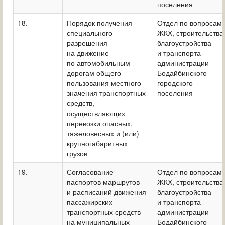
поселения
18.
Порядок получения
Отдел по вопросам
специального
ЖКХ, строительства
разрешения
благоустройства
на движение
и транспорта
по автомобильным
администрации
дорогам общего
Бодайбинского
пользования местного
городского
значения транспортных
поселения
средств,
осуществляющих
перевозки опасных,
тяжеловесных и (или)
крупногабаритных
грузов
19.
Согласование
Отдел по вопросам
паспортов маршрутов
ЖКХ, строительства
и расписаний движения
благоустройства
пассажирских
и транспорта
транспортных средств
администрации
на муниципальных
Бодайбинского