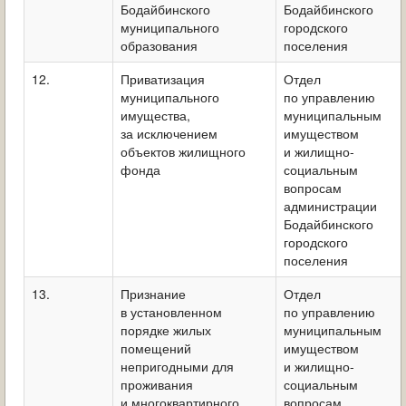
Бодайбинского
Бодайбинского
муниципального
городского
образования
поселения
12.
Приватизация
Отдел
муниципального
по управлению
имущества,
муниципальным
за исключением
имуществом
объектов жилищного
и жилищно-
фонда
социальным
вопросам
администрации
Бодайбинского
городского
поселения
13.
Признание
Отдел
в установленном
по управлению
порядке жилых
муниципальным
помещений
имуществом
непригодными для
и жилищно-
проживания
социальным
и многоквартирного
вопросам