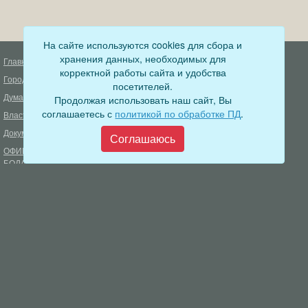
На сайте используются cookies для сбора и
хранения данных, необходимых для
Главная
Деятельность прокуратуры
корректной работы сайта и удобства
Город
Муниципальный контроль
посетителей.
Дума
Продолжая использовать наш сайт, Вы
Меры пожарной безопасности
соглашаетесь с
политикой по обработке ПД
.
Власть
Муниципальные закупки
Документы
Формирование комфортной
Соглашаюсь
городской среды
ОФИЦИАЛЬНЫЙ ВЕСТНИК
БОДАЙБО
Фонд капитального ремонта
многоквартирных домов
Муниципальные услуги
Открытые данные
Обращения граждан
Видеосюжеты
Аукционы, конкурсы
Новостная лента
Градостроительная деятельность
Карта сайта
Информирование населения
Администрация Бодайбинского городского поселения
666904, Иркутская область, г. Бодайбо, ул. 30 лет Победы, 3