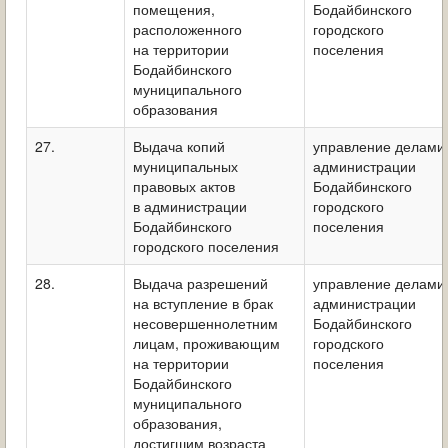
помещения,
Бодайбинского
расположенного
городского
на территории
поселения
Бодайбинского
муниципального
образования
27.
Выдача копий
управление делами
муниципальных
администрации
правовых актов
Бодайбинского
в администрации
городского
Бодайбинского
поселения
городского поселения
28.
Выдача разрешений
управление делами
на вступление в брак
администрации
несовершеннолетним
Бодайбинского
лицам, проживающим
городского
на территории
поселения
Бодайбинского
муниципального
образования,
достигшим возраста