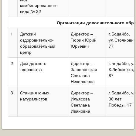
комбинированного
вида № 32
Организации дополнительного обр
1
Детский
Директор –
г.Бодайбо,
оздоровительно-
Тюрин Юрий
ул.Стоянович
образовательный
Юрьевич
77
центр
2
Дом детского
Директор –
г.Бодайбо, ул
творчества
Зашеловская
К.Либкнехта,
Светлана
87
Николаевна
3
Станция юных
Директор –
г.Бодайбо, ул
натуралистов
Ильясова
30 лет
Светлана
Победы, 17
Ивановна