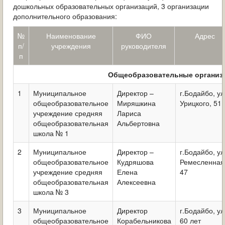
ОБРАЩЕНИЯ ГРАЖДАН
дошкольных образовательных организаций, 3 организации
дополнительного образования:
ГРАДОСТРОИТЕЛЬНАЯ ДЕЯТЕЛЬНОСТЬ
№
Наименование
ФИО
Адрес
п/
учреждения
руководителя
ИНФОРМИРОВАНИЕ НАСЕЛЕНИЯ
п
ДЕЯТЕЛЬНОСТЬ ПРОКУРАТУРЫ
Общеобразовательные организ
1
Муниципальное
Директор –
г.Бодайбо, ул
МУНИЦИПАЛЬНЫЙ КОНТРОЛЬ
общеобразовательное
Миряшкина
Урицкого, 51
учреждение средняя
Лариса
ПОИСК ПО САЙТУ
общеобразовательная
Альбертовна
школа № 1
2
Муниципальное
Директор –
г.Бодайбо, ул
общеобразовательное
Кудряшова
Ремесленная
учреждение средняя
Елена
47
общеобразовательная
Алексеевна
школа № 3
3
Муниципальное
Директор
г.Бодайбо, ул
общеобразовательное
Корабельникова
60 лет