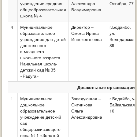
учреждение средняя
Александра
Октября, 77-
общеобразовательная
Владимировна
школа № 4
4
Муниципальное
Директор –
г.Бодайбо,
образовательное
Смола Ирина
ул.
учреждение для детей
Иннокентьевна
Володарского
дошкольного
89
и младшего
школьного возраста
Начальная школа-
детский сад № 35
«Радуга»
Дошкольные организации
1
Муниципальное
Заведующая –
г.Бодайбо, ул
дошкольное
Ситникова
Байкальская,
образовательное
Ольга
10
учреждение детский
Александровна
сад
общеразвивающего
вида № 1 «Золотой