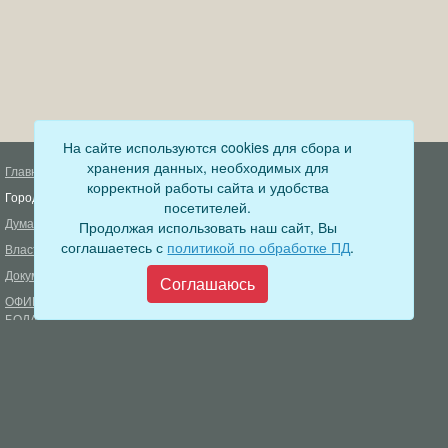
На сайте используются cookies для сбора и
хранения данных, необходимых для
Главная
Деятельность прокуратуры
корректной работы сайта и удобства
Город
Муниципальный контроль
посетителей.
Дума
Продолжая использовать наш сайт, Вы
Меры пожарной безопасности
соглашаетесь с
политикой по обработке ПД
.
Власть
Муниципальные закупки
Документы
Формирование комфортной
Соглашаюсь
городской среды
ОФИЦИАЛЬНЫЙ ВЕСТНИК
БОДАЙБО
Фонд капитального ремонта
многоквартирных домов
Муниципальные услуги
Открытые данные
Обращения граждан
Видеосюжеты
Аукционы, конкурсы
Новостная лента
Градостроительная деятельность
Карта сайта