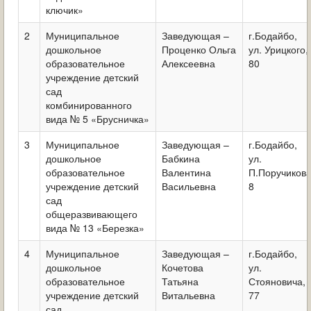
ключик»
2
Муниципальное
Заведующая –
г.Бодайбо,
дошкольное
Проценко Ольга
ул. Урицкого,
образовательное
Алексеевна
80
учреждение детский
сад
комбинированного
вида № 5 «Брусничка»
3
Муниципальное
Заведующая –
г.Бодайбо,
дошкольное
Бабкина
ул.
образовательное
Валентина
П.Поручикова
учреждение детский
Васильевна
8
сад
общеразвивающего
вида № 13 «Березка»
4
Муниципальное
Заведующая –
г.Бодайбо,
дошкольное
Кочетова
ул.
образовательное
Татьяна
Стояновича,
учреждение детский
Витальевна
77
сад