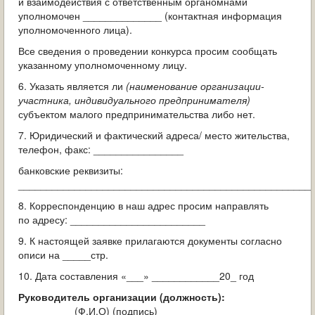
и взаимодействия с ответственным органомнами
уполномочен ______________ (контактная информация
уполномоченного лица).
Все сведения о проведении конкурса просим сообщать
указанному уполномоченному лицу.
6. Указать является ли
(наименование организации-
участника, индивидуального предпринимателя)
субъектом малого предпринимательства либо нет.
7. Юридический и фактический адреса/ место жительства,
телефон, факс: ________________
банковские реквизиты:
____________________________________________________
8. Корреспонденцию в наш адрес просим направлять
по адресу: ________________________
9. К настоящей заявке прилагаются документы согласно
описи на _____стр.
10. Дата составления «___» ____________20_ год
Руководитель организации (должность):
__________
(Ф.И.О) (подпись)