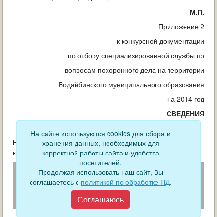
М.П.
Приложение 2
к конкурсной документации
по отбору специализированной службы по
вопросам похоронного дела на территории
Бодайбинского муниципального образования
на 2014 год
СВЕДЕНИЯ
О НАЛИЧИИ МАТЕРИАЛЬНО – ТЕХНИЧЕСКОЙ БАЗЫ
На сайте используются cookies для сбора и
Наименование участника
хранения данных, необходимых для
конкурса___________________________________
корректной работы сайта и удобства
посетителей.
Наименование
Данные участника
Продолжая использовать наш сайт, Вы
показателя
конкурса (краткая
соглашаетесь с
политикой по обработке ПД
.
характеристика, право
Соглашаюсь
владения/пользования)