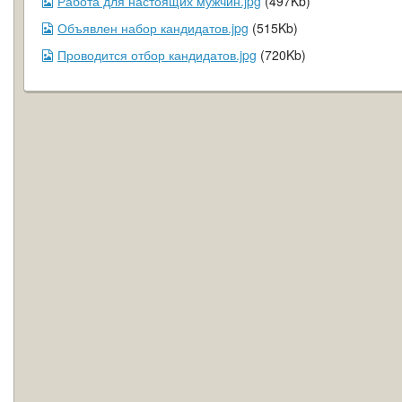
Работа для настоящих мужчин.jpg
(497Kb)
Объявлен набор кандидатов.jpg
(515Kb)
Проводится отбор кандидатов.jpg
(720Kb)