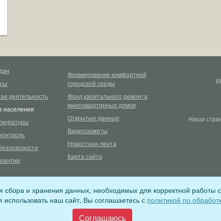
дан
Формирование комфортной
6
рсы
городской среды
ая деятельность
Фонд капитального ремонта
многоквартирных домов
 населения
Открытые данные
Наши стран
окуратуры
Видеосюжеты
контроль
Новостная лента
безопасности
Карта сайта
закупки
ля сбора и хранения данных, необходимых для корректной работы с
ере связи, информационных технологий и массовых коммуникаций (регистра
 использовать наш сайт, Вы соглашаетесь с
политикой по обработ
поселения (ОГРН 1053802020854)
Соглашаюсь