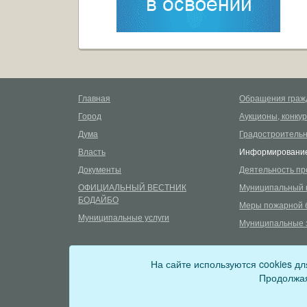
Главная
Обращения граж
Город
Аукционы, конку
Дума
Градостроительн
Власть
Информирование
Документы
Деятельность пр
ОФИЦИАЛЬНЫЙ ВЕСТНИК
Муниципальный 
БОДАЙБО
Меры пожарной 
Муниципальные услуги
Муниципальные 
©
2026
Сетевое издание «uprava-bodaibo.ru»
12+
На сайте используются cookies д
Зарегистрировано Федеральной службой по надзору в сф
Продолжая
Учредитель: Администрация Бодайбинского городского 
Главный редактор: Плешува Альмира Алексеевна
Политика по обработке персональных данных