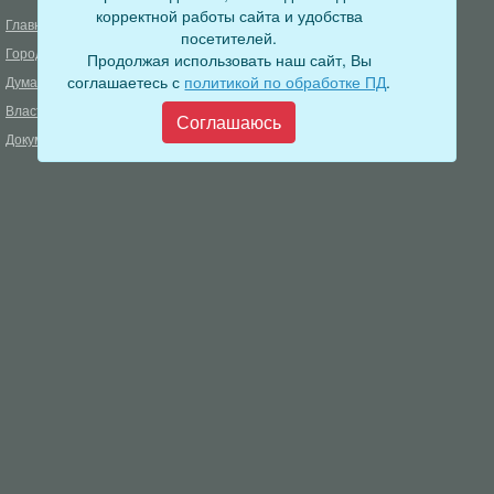
корректной работы сайта и удобства
Главная
Деятельность прокуратуры
посетителей.
Город
Муниципальный контроль
Продолжая использовать наш сайт, Вы
соглашаетесь с
политикой по обработке ПД
.
Дума
Меры пожарной безопасности
Власть
Муниципальные закупки
Соглашаюсь
Документы
Формирование комфортной
городской среды
ОФИЦИАЛЬНЫЙ ВЕСТНИК
БОДАЙБО
Фонд капитального ремонта
многоквартирных домов
Муниципальные услуги
Открытые данные
Обращения граждан
Видеосюжеты
Аукционы, конкурсы
Новостная лента
Градостроительная деятельность
Карта сайта
Информирование населения
Администрация Бодайбинского городского поселения
666904, Иркутская область, г. Бодайбо, ул. 30 лет Победы, 3
Телефон редакции: 8 (39561) 5-22-24
Электронная почта редакции:
info@adm-bodaibo.ru