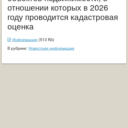
ОБРАЩЕНИЯ ГРАЖДАН
отношении которых в 2026
году проводится кадастровая
ГРАДОСТРОИТЕЛЬНАЯ ДЕЯТЕЛЬНОСТЬ
оценка
ИНФОРМИРОВАНИЕ НАСЕЛЕНИЯ
Информация
(
513
Kb
)
ДЕЯТЕЛЬНОСТЬ ПРОКУРАТУРЫ
В рубрике:
Новостная информация
МУНИЦИПАЛЬНЫЙ КОНТРОЛЬ
ПОИСК ПО САЙТУ