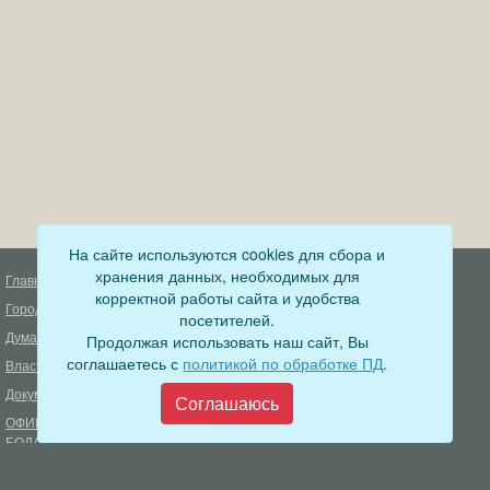
На сайте используются cookies для сбора и
хранения данных, необходимых для
Главная
Деятельность прокуратуры
корректной работы сайта и удобства
Город
Муниципальный контроль
посетителей.
Дума
Продолжая использовать наш сайт, Вы
Меры пожарной безопасности
соглашаетесь с
политикой по обработке ПД
.
Власть
Муниципальные закупки
Документы
Формирование комфортной
Соглашаюсь
городской среды
ОФИЦИАЛЬНЫЙ ВЕСТНИК
БОДАЙБО
Фонд капитального ремонта
многоквартирных домов
Муниципальные услуги