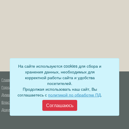
На сайте используются cookies для сбора и
хранения данных, необходимых для
корректной работы сайта и удобства
Главная
Деятельность прокуратуры
посетителей.
Город
Муниципальный контроль
Продолжая использовать наш сайт, Вы
соглашаетесь с
политикой по обработке ПД
.
Дума
Меры пожарной безопасности
Власть
Муниципальные закупки
Соглашаюсь
Документы
Формирование комфортной
городской среды
ОФИЦИАЛЬНЫЙ ВЕСТНИК
БОДАЙБО
Фонд капитального ремонта
многоквартирных домов