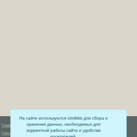
На сайте используются cookies для сбора и
хранения данных, необходимых для
Главная
Деятельность прокуратуры
корректной работы сайта и удобства
Город
Муниципальный контроль
посетителей.