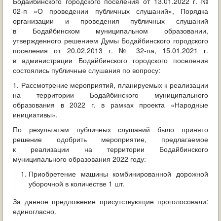
Бодайбинского городского поселения от 13.01.2022 г. №
ОБРАЩЕНИЯ ГРАЖДАН
02-п «О проведении публичных слушаний», Порядка
организации и проведения публичных слушаний
ГРАДОСТРОИТЕЛЬНАЯ ДЕЯТЕЛЬНОСТЬ
в Бодайбинском муниципальном образовании,
утвержденного решением Думы Бодайбинского городского
ИНФОРМИРОВАНИЕ НАСЕЛЕНИЯ
поселения от 20.02.2013 г. № 32-па, 15.01.2021 г.
в администрации Бодайбинского городского поселения
состоялись публичные слушания по вопросу:
ДЕЯТЕЛЬНОСТЬ ПРОКУРАТУРЫ
1. Рассмотрение мероприятий, планируемых к реализации
МУНИЦИПАЛЬНЫЙ КОНТРОЛЬ
на территории Бодайбинского муниципального
образования в 2022 г. в рамках проекта «Народные
инициативы».
ПОИСК ПО САЙТУ
По результатам публичных слушаний было принято
решение одобрить мероприятие, предлагаемое
к реализации на территории Бодайбинского
муниципального образования 2022 году:
Приобретение машины комбинированной дорожной
уборочной в количестве 1 шт.
За данное предложение присутствующие проголосовали:
единогласно.