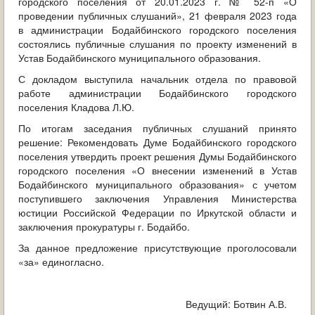
городского поселения от 20.01.2023 г. № 52-п «О
ОБРАЩЕНИЯ ГРАЖДАН
проведении публичных слушаний», 21 февраля 2023 года
в администрации Бодайбинского городского поселения
ГРАДОСТРОИТЕЛЬНАЯ ДЕЯТЕЛЬНОСТЬ
состоялись публичные слушания по проекту изменений в
Устав Бодайбинского муниципального образования.
ИНФОРМИРОВАНИЕ НАСЕЛЕНИЯ
С докладом выступила начальник отдела по правовой
работе администрации Бодайбинского городского
ДЕЯТЕЛЬНОСТЬ ПРОКУРАТУРЫ
поселения Кладова Л.Ю.
По итогам заседания публичных слушаний принято
МУНИЦИПАЛЬНЫЙ КОНТРОЛЬ
решение: Рекомендовать Думе Бодайбинского городского
поселения утвердить проект решения Думы Бодайбинского
ПОИСК ПО САЙТУ
городского поселения «О внесении изменений в Устав
Бодайбинского муниципального образования» с учетом
поступившего заключения Управления Министерства
юстиции Российской Федерации по Иркутской области и
заключения прокуратуры г. Бодайбо.
За данное предложение присутствующие проголосовали
«за» единогласно.
Ведущий: Ботвин А.В.