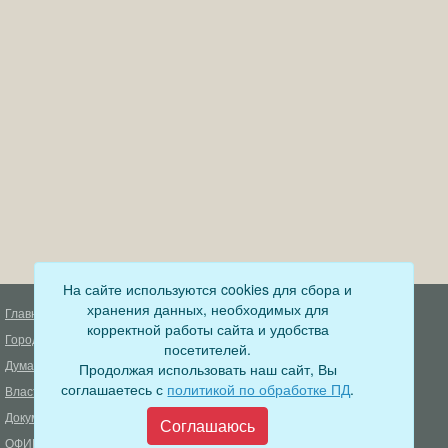
На сайте используются cookies для сбора и
хранения данных, необходимых для
Главная
Деятельность прокуратуры
корректной работы сайта и удобства
Город
Муниципальный контроль
посетителей.
Дума
Продолжая использовать наш сайт, Вы
Меры пожарной безопасности
соглашаетесь с
политикой по обработке ПД
.
Власть
Муниципальные закупки
Документы
Формирование комфортной
Соглашаюсь
городской среды
ОФИЦИАЛЬНЫЙ ВЕСТНИК