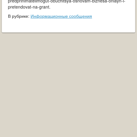
predprinimatelimogut-obuchitsya-osnovam-biznesa-onlayn-i-
pretendovat-na-grant.
В рубрике:
Информационные сообщения