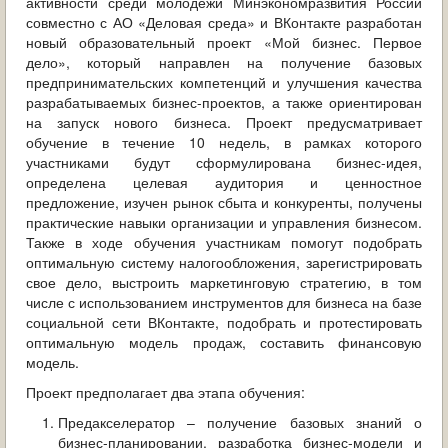
активности среди молодежи Минэкономразвития России
ОБРАЩЕНИЯ ГРАЖДАН
совместно с АО «Деловая среда» и ВКонтакте разработан
новый образовательный проект «Мой бизнес. Первое
ГРАДОСТРОИТЕЛЬНАЯ ДЕЯТЕЛЬНОСТЬ
дело», который направлен на получение базовых
предпринимательских компетенций и улучшения качества
ИНФОРМИРОВАНИЕ НАСЕЛЕНИЯ
разрабатываемых бизнес-проектов, а также ориентирован
на запуск нового бизнеса. Проект предусматривает
обучение в течение 10 недель, в рамках которого
ДЕЯТЕЛЬНОСТЬ ПРОКУРАТУРЫ
участниками будут сформулирована бизнес-идея,
определена целевая аудитория и ценностное
МУНИЦИПАЛЬНЫЙ КОНТРОЛЬ
предложение, изучен рынок сбыта и конкуренты, получены
практические навыки организации и управления бизнесом.
ПОИСК ПО САЙТУ
Также в ходе обучения участникам помогут подобрать
оптимальную систему налогообложения, зарегистрировать
свое дело, выстроить маркетинговую стратегию, в том
числе с использованием инструментов для бизнеса на базе
социальной сети ВКонтакте, подобрать и протестировать
оптимальную модель продаж, составить финансовую
модель.
Проект предполагает два этапа обучения:
Предакселератор – получение базовых знаний о
бизнес-планировании, разработка бизнес-модели и