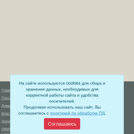
На сайте используются cookies для сбора и
хранения данных, необходимых для
Главная
Деятельность прокуратуры
корректной работы сайта и удобства
Город
Муниципальный контроль
посетителей.
Дума
Продолжая использовать наш сайт, Вы
Меры пожарной безопасности
соглашаетесь с
политикой по обработке ПД
.
Власть
Муниципальные закупки
Документы
Формирование комфортной
Соглашаюсь
городской среды
ОФИЦИАЛЬНЫЙ ВЕСТНИК