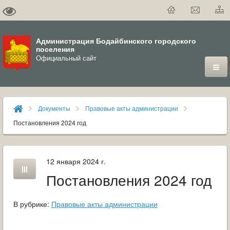
Администрация Бодайбинского городского
поселения
Официальный сайт
ГОРОД
Документы
Правовые акты администрации
ДУМА
Постановления 2024 год
ВЛАСТЬ
12 января 2024 г.
ДОКУМЕНТЫ
Постановления 2024 год
ОФИЦИАЛЬНЫЙ ВЕСТНИК БОДАЙБО
В рубрике:
Правовые акты администрации
МУНИЦИПАЛЬНЫЕ УСЛУГИ