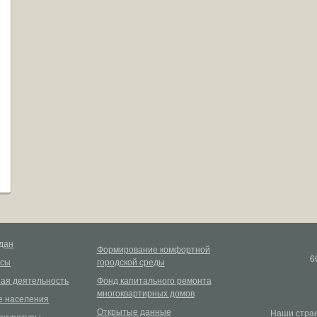
дан
Формирование комфортной
6
рсы
городской среды
ая деятельность
Фонд капитального ремонта
многоквартирных домов
 населения
Открытые данные
Наши стран
окуратуры