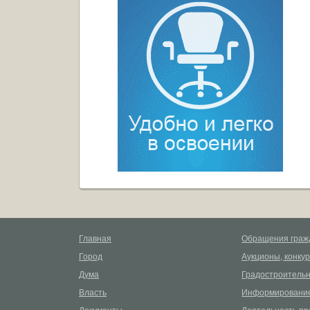
Главная
Обращения граж
Город
Аукционы, конку
Дума
Градостроительн
Власть
Информирование
Документы
Деятельность пр