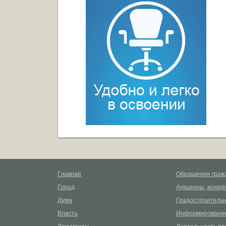
Главная
Обращения граж
Город
Аукционы, конку
Дума
Градостроительн
Власть
Информирование
Документы
Деятельность пр