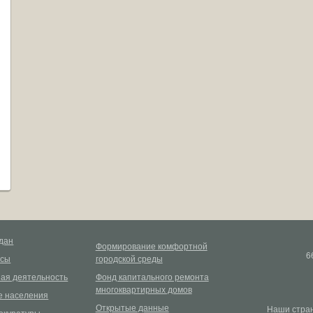
дан
Формирование комфортной
6
рсы
городской среды
ая деятельность
Фонд капитального ремонта
многоквартирных домов
 населения
Открытые данные
Наши стран
окуратуры