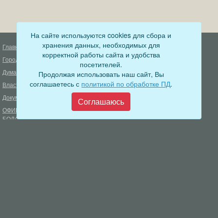
На сайте используются cookies для сбора и
хранения данных, необходимых для
Главная
Деятельность прокуратуры
корректной работы сайта и удобства
Город
Муниципальный контроль
посетителей.
Дума
Продолжая использовать наш сайт, Вы
Меры пожарной безопасности
соглашаетесь с
политикой по обработке ПД
.
Власть
Муниципальные закупки
Документы
Формирование комфортной
Соглашаюсь
городской среды
ОФИЦИАЛЬНЫЙ ВЕСТНИК
БОДАЙБО
Фонд капитального ремонта
многоквартирных домов
Муниципальные услуги
Открытые данные
Обращения граждан
Видеосюжеты
Аукционы, конкурсы
Новостная лента
Градостроительная деятельность
Карта сайта
Информирование населения
Администрация Бодайбинского городского поселения
666904, Иркутская область, г. Бодайбо, ул. 30 лет Победы, 3