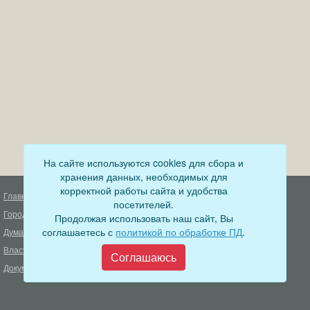
На сайте используются cookies для сбора и
хранения данных, необходимых для
корректной работы сайта и удобства
Главная
Деятельность прокуратуры
посетителей.
Город
Муниципальный контроль
Продолжая использовать наш сайт, Вы
соглашаетесь с
политикой по обработке ПД
.
Дума
Меры пожарной безопасности
Власть
Муниципальные закупки
Соглашаюсь
Документы
Формирование комфортной
городской среды
ОФИЦИАЛЬНЫЙ ВЕСТНИК
БОДАЙБО
Фонд капитального ремонта