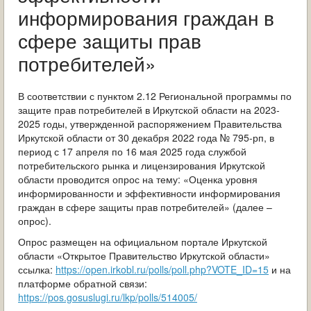
ОБРАЩЕНИЯ ГРАЖДАН
информирования граждан в
сфере защиты прав
ГРАДОСТРОИТЕЛЬНАЯ ДЕЯТЕЛЬНОСТЬ
потребителей»
ИНФОРМИРОВАНИЕ НАСЕЛЕНИЯ
В соответствии с пунктом 2.12 Региональной программы по
ДЕЯТЕЛЬНОСТЬ ПРОКУРАТУРЫ
защите прав потребителей в Иркутской области на 2023-
2025 годы, утвержденной распоряжением Правительства
МУНИЦИПАЛЬНЫЙ КОНТРОЛЬ
Иркутской области от 30 декабря 2022 года № 795-рп, в
период с 17 апреля по 16 мая 2025 года службой
ПОИСК ПО САЙТУ
потребительского рынка и лицензирования Иркутской
области проводится опрос на тему: «Оценка уровня
информированности и эффективности информирования
граждан в сфере защиты прав потребителей» (далее –
опрос).
Опрос размещен на официальном портале Иркутской
области «Открытое Правительство Иркутской области»
ссылка:
https://open.irkobl.ru/polls/poll.php?VOTE_ID=15
и на
платформе обратной связи:
https://pos.gosuslugi.ru/lkp/polls/514005/