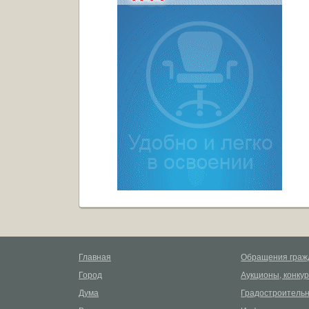
Главная
Обращения граж
Город
Аукционы, конку
Дума
Градостроительн