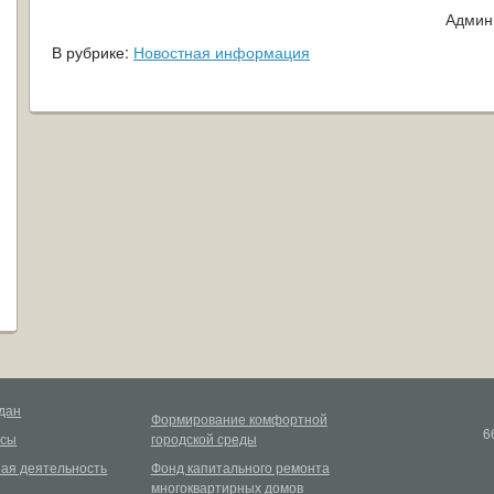
Админ
В рубрике:
Новостная информация
дан
Формирование комфортной
6
рсы
городской среды
ая деятельность
Фонд капитального ремонта
многоквартирных домов