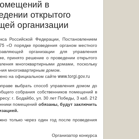
помещений в
едении открытого
щей организации
 Российской Федерации, Постановлением
№75 «О порядке проведения органом местного
равляющей организации для управления
е, принято решение о проведении открытого
вления многоквартирными домами, поскольку
ения многоквартирным домом.
 на официальном сайте www.torgi.gov.ru
е выбрать способ управления домом до
 общего собрания собственников помещений в
су: г. Бодайбо, ул. 30 лет Победы, 3 каб. 212
венники помещений
обязаны, будут заключить
изацией.
но только через один год после проведения
Организатор конкурса