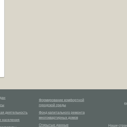
дан
Формирование комфортной
6
рсы
городской среды
ая деятельность
Фонд капитального ремонта
многоквартирных домов
 населения
Открытые данные
Наши стран
окуратуры