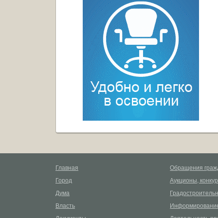
Главная
Обращения граж
Город
Аукционы, конку
Дума
Градостроительн
Власть
Информирование
Документы
Деятельность пр