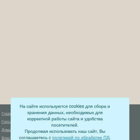
На сайте используются cookies для сбора и
хранения данных, необходимых для
Главная
Деятельность прокуратуры
корректной работы сайта и удобства
Город
Муниципальный контроль
посетителей.
Дума
Продолжая использовать наш сайт, Вы
Меры пожарной безопасности
соглашаетесь с
политикой по обработке ПД
.
Власть
Муниципальные закупки