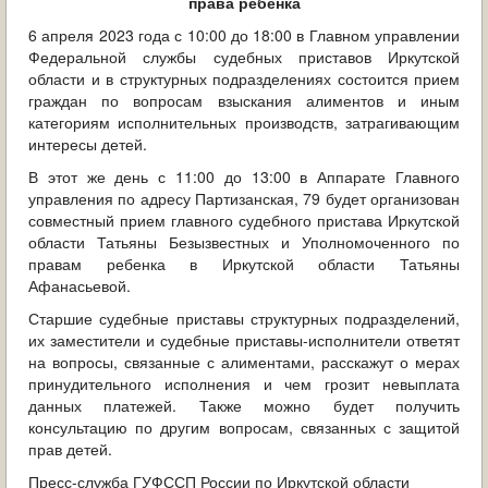
права ребенка
ОБРАЩЕНИЯ ГРАЖДАН
6 апреля 2023 года с 10:00 до 18:00 в Главном управлении
Федеральной службы судебных приставов Иркутской
ГРАДОСТРОИТЕЛЬНАЯ ДЕЯТЕЛЬНОСТЬ
области и в структурных подразделениях состоится прием
граждан по вопросам взыскания алиментов и иным
ИНФОРМИРОВАНИЕ НАСЕЛЕНИЯ
категориям исполнительных производств, затрагивающим
интересы детей.
ДЕЯТЕЛЬНОСТЬ ПРОКУРАТУРЫ
В этот же день с 11:00 до 13:00 в Аппарате Главного
управления по адресу Партизанская, 79 будет организован
МУНИЦИПАЛЬНЫЙ КОНТРОЛЬ
совместный прием главного судебного пристава Иркутской
области Татьяны Безызвестных и Уполномоченного по
ПОИСК ПО САЙТУ
правам ребенка в Иркутской области Татьяны
Афанасьевой.
Старшие судебные приставы структурных подразделений,
их заместители и судебные приставы-исполнители ответят
на вопросы, связанные с алиментами, расскажут о мерах
принудительного исполнения и чем грозит невыплата
данных платежей. Также можно будет получить
консультацию по другим вопросам, связанных с защитой
прав детей.
Пресс-служба ГУФССП России по Иркутской области