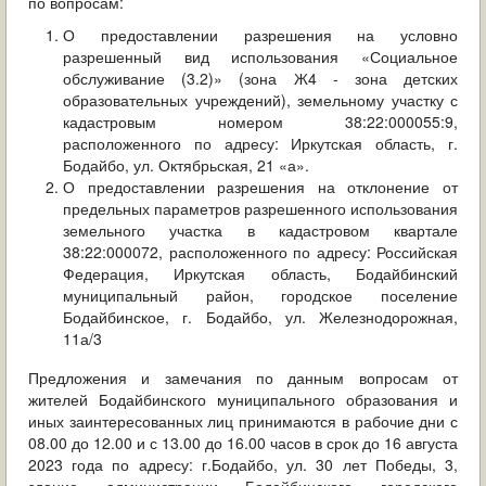
по вопросам:
ОБРАЩЕНИЯ ГРАЖДАН
О предоставлении разрешения на условно
разрешенный вид использования «Социальное
ГРАДОСТРОИТЕЛЬНАЯ ДЕЯТЕЛЬНОСТЬ
обслуживание (3.2)» (зона Ж4 - зона детских
образовательных учреждений), земельному участку с
ИНФОРМИРОВАНИЕ НАСЕЛЕНИЯ
кадастровым номером 38:22:000055:9,
расположенного по адресу: Иркутская область, г.
ДЕЯТЕЛЬНОСТЬ ПРОКУРАТУРЫ
Бодайбо, ул. Октябрьская, 21 «а».
О предоставлении разрешения на отклонение от
МУНИЦИПАЛЬНЫЙ КОНТРОЛЬ
предельных параметров разрешенного использования
земельного участка в кадастровом квартале
38:22:000072, расположенного по адресу: Российская
ПОИСК ПО САЙТУ
Федерация, Иркутская область, Бодайбинский
муниципальный район, городское поселение
Бодайбинское, г. Бодайбо, ул. Железнодорожная,
11а/3
Предложения и замечания по данным вопросам от
жителей Бодайбинского муниципального образования и
иных заинтересованных лиц принимаются в рабочие дни с
08.00 до 12.00 и с 13.00 до 16.00 часов в срок до 16 августа
2023 года по адресу: г.Бодайбо, ул. 30 лет Победы, 3,