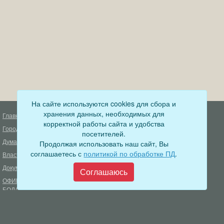
На сайте используются cookies для сбора и
хранения данных, необходимых для
Главная
Деятельность прокуратуры
корректной работы сайта и удобства
Город
Муниципальный контроль
посетителей.
Дума
Продолжая использовать наш сайт, Вы
Меры пожарной безопасности
соглашаетесь с
политикой по обработке ПД
.
Власть
Муниципальные закупки
Документы
Формирование комфортной
Соглашаюсь
городской среды
ОФИЦИАЛЬНЫЙ ВЕСТНИК
БОДАЙБО
Фонд капитального ремонта
многоквартирных домов
Муниципальные услуги
Открытые данные
Обращения граждан