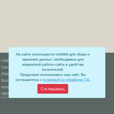
На сайте используются cookies для сбора и
хранения данных, необходимых для
Главная
Деятельность прокуратуры
корректной работы сайта и удобства
Город
Муниципальный контроль
посетителей.
Дума
Продолжая использовать наш сайт, Вы
Меры пожарной безопасности
соглашаетесь с
политикой по обработке ПД
.
Власть
Муниципальные закупки
Документы
Формирование комфортной
Соглашаюсь
городской среды
ОФИЦИАЛЬНЫЙ ВЕСТНИК
БОДАЙБО
Фонд капитального ремонта
многоквартирных домов
Муниципальные услуги
Открытые данные
Обращения граждан