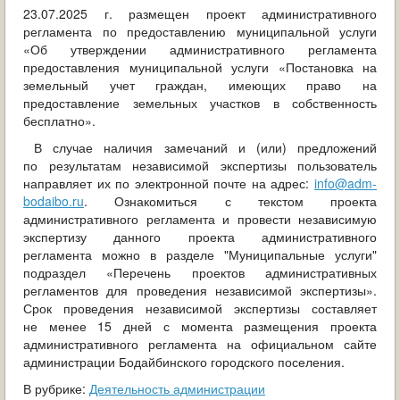
ОБРАЩЕНИЯ ГРАЖДАН
23.07.2025 г. размещен проект
административного
регламента по предоставлению муниципальной услуги
«Об утверждении административного регламента
ГРАДОСТРОИТЕЛЬНАЯ ДЕЯТЕЛЬНОСТЬ
предоставления муниципальной услуги «Постановка на
земельный учет граждан, имеющих право на
ИНФОРМИРОВАНИЕ НАСЕЛЕНИЯ
предоставление земельных участков в собственность
бесплатно».
ДЕЯТЕЛЬНОСТЬ ПРОКУРАТУРЫ
В случае наличия замечаний и (или) предложений
по результатам независимой экспертизы пользователь
МУНИЦИПАЛЬНЫЙ КОНТРОЛЬ
направляет их по электронной почте на адрес:
info@adm-
bodaibo.ru
. Ознакомиться с текстом проекта
ПОИСК ПО САЙТУ
административного регламента и провести независимую
экспертизу данного проекта административного
регламента можно в разделе "Муниципальные услуги"
подраздел «Перечень проектов административных
регламентов для проведения независимой экспертизы».
Срок проведения независимой экспертизы составляет
не менее 15 дней с момента размещения проекта
административного регламента на официальном сайте
администрации Бодайбинского городского поселения.
В рубрике:
Деятельность администрации