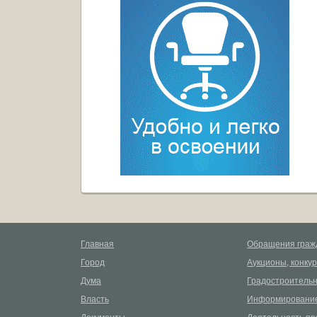
Главная
Обращения граж
Город
Аукционы, конку
Дума
Градостроительн
Власть
Информирование
Документы
Деятельность пр