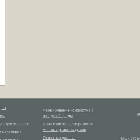
дан
Формирование комфортной
6
рсы
городской среды
ая деятельность
Фонд капитального ремонта
многоквартирных домов
 населения
Открытые данные
Наши стран
окуратуры