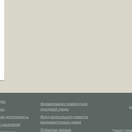
дан
Формирование комфортной
6
рсы
городской среды
ая деятельность
Фонд капитального ремонта
многоквартирных домов
 населения
Открытые данные
Наши стран
окуратуры