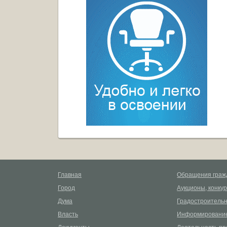
Главная
Обращения граж
Город
Аукционы, конку
Дума
Градостроительн
Власть
Информирование
Документы
Деятельность пр