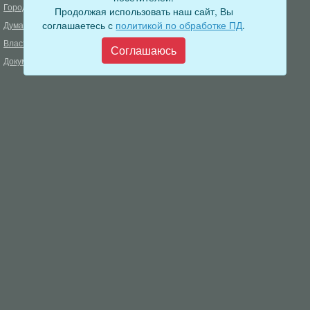
Город
Муниципальный контроль
Продолжая использовать наш сайт, Вы
соглашаетесь с
политикой по обработке ПД
.
Дума
Меры пожарной безопасности
Власть
Муниципальные закупки
Соглашаюсь
Документы
Формирование комфортной
городской среды
ОФИЦИАЛЬНЫЙ ВЕСТНИК
БОДАЙБО
Фонд капитального ремонта
многоквартирных домов
Муниципальные услуги
Открытые данные
Обращения граждан
Видеосюжеты
Аукционы, конкурсы
Новостная лента
Градостроительная деятельность
Карта сайта
Информирование населения
Администрация Бодайбинского городского поселения
666904, Иркутская область, г. Бодайбо, ул. 30 лет Победы, 3
Телефон редакции: 8 (39561) 5-22-24
Электронная почта редакции:
info@adm-bodaibo.ru
Наши страницы в социальных сетях: