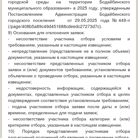
городской среды на территории Бодайбинского
муниципального образования» в 2025 году, утвержденным
Постановлением Администрации Бодайбинского
городского поселения от 29.05.2025 года №449-п
(/page/408b5a89c49d451688cdeedc27273d7c).
9) Основания для отклонения заявок:
- несоответствие участника отбора условиям и
требованиям, указанным в настоящем извещении;
- непредставление (представление не в полном объеме)
документов, указанным в настоящем извещении;
- несоответствие представленных участником отбора
заявок и (или) документов требованиям, установленным в
объявлении о проведении отбора, указанным в настоящем
извещении;
- недостоверность информации, содержащейся в
документах, представленных участником отбора в целях
подтверждения соответствия установленным требованиям;
- подача участником отбора заявки после даты и (или)
времени, определенных для подачи заявок;
- несоответствие участника отбора категории и (или)
критериям отбора, указанным в настоящем извещении.
10) Порядок представления участникам отбора
разъяснений положений объявления о проведении отбора,