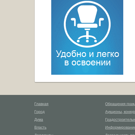
Главная
Обращения граж
Город
Аукционы, конку
Дума
Градостроительн
Власть
Информирование
Документы
Деятельность пр