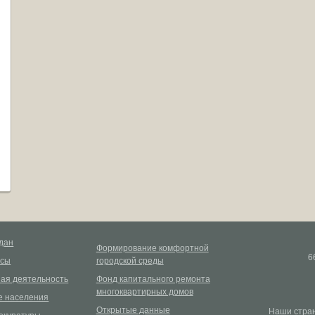
дан
Формирование комфортной
6
рсы
городской среды
ая деятельность
Фонд капитального ремонта
многоквартирных домов
 населения
Открытые данные
Наши стран
окуратуры