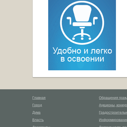
Главная
Обращения граж
Город
Аукционы, конку
Дума
Градостроительн
Власть
Информирование
Документы
Деятельность пр