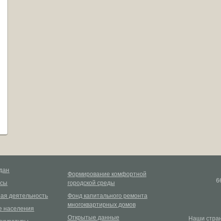
дан
Формирование комфортной
6
рсы
городской среды
ая деятельность
Фонд капитального ремонта
многоквартирных домов
 населения
Открытые данные
Наши стран
окуратуры