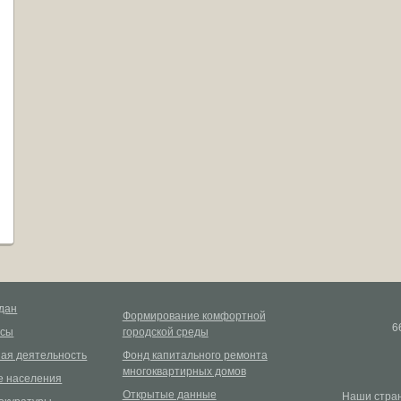
дан
Формирование комфортной
6
рсы
городской среды
ая деятельность
Фонд капитального ремонта
многоквартирных домов
 населения
Открытые данные
Наши стран
окуратуры