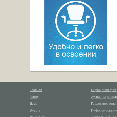
Главная
Обращения граж
Город
Аукционы, конку
Дума
Градостроительн
Власть
Информирование
Документы
Деятельность пр