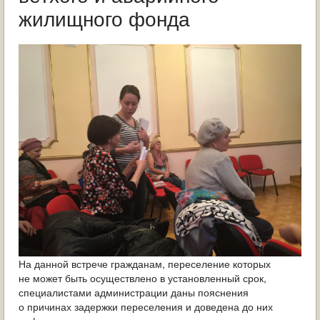
ОБРАЩЕНИЯ ГРАЖДАН
жилищного фонда
ГРАДОСТРОИТЕЛЬНАЯ ДЕЯТЕЛЬНОСТЬ
ИНФОРМИРОВАНИЕ НАСЕЛЕНИЯ
ДЕЯТЕЛЬНОСТЬ ПРОКУРАТУРЫ
МУНИЦИПАЛЬНЫЙ КОНТРОЛЬ
ПОИСК ПО САЙТУ
На данной встрече гражданам, переселение которых
не может быть осуществлено в установленный срок,
специалистами администрации даны пояснения
о причинах задержки переселения и доведена до них