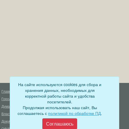
На сайте используются cookies для сбора и
хранения данных, необходимых для
Главная
Деятельность прокуратуры
корректной работы сайта и удобства
Город
Муниципальный контроль
посетителей.
Дума
Продолжая использовать наш сайт, Вы
Меры пожарной безопасности
соглашаетесь с
политикой по обработке ПД
.
Власть
Муниципальные закупки
Документы
Формирование комфортной
Соглашаюсь
городской среды
ОФИЦИАЛЬНЫЙ ВЕСТНИК