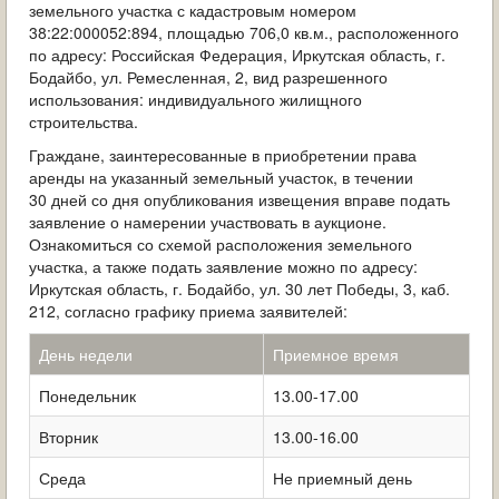
земельного участка с кадастровым номером
ОБРАЩЕНИЯ ГРАЖДАН
38:22:000052:894, площадью 706,0 кв.м., расположенного
по адресу: Российская Федерация, Иркутская область, г.
ГРАДОСТРОИТЕЛЬНАЯ ДЕЯТЕЛЬНОСТЬ
Бодайбо, ул. Ремесленная, 2, вид разрешенного
использования: индивидуального жилищного
ИНФОРМИРОВАНИЕ НАСЕЛЕНИЯ
строительства.
Граждане, заинтересованные в приобретении права
ДЕЯТЕЛЬНОСТЬ ПРОКУРАТУРЫ
аренды на указанный земельный участок, в течении
30 дней со дня опубликования извещения вправе подать
МУНИЦИПАЛЬНЫЙ КОНТРОЛЬ
заявление о намерении участвовать в аукционе.
Ознакомиться со схемой расположения земельного
ПОИСК ПО САЙТУ
участка, а также подать заявление можно по адресу:
Иркутская область, г. Бодайбо, ул. 30 лет Победы, 3, каб.
212, согласно графику приема заявителей:
День недели
Приемное время
Понедельник
13.00-17.00
Вторник
13.00-16.00
Среда
Не приемный день