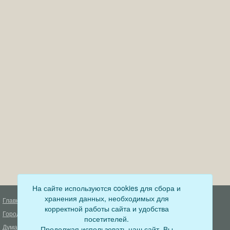
На сайте используются cookies для сбора и
хранения данных, необходимых для
Главная
Деятельность прокуратуры
корректной работы сайта и удобства
Город
Муниципальный контроль
посетителей.
Дума
Продолжая использовать наш сайт, Вы
Меры пожарной безопасности