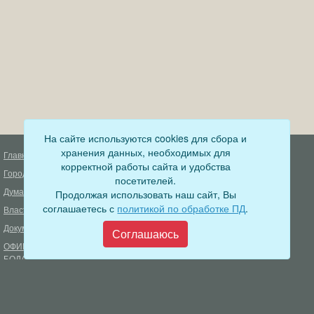
На сайте используются cookies для сбора и
хранения данных, необходимых для
Главная
Деятельность прокуратуры
корректной работы сайта и удобства
Город
Муниципальный контроль
посетителей.
Дума
Продолжая использовать наш сайт, Вы
Меры пожарной безопасности
соглашаетесь с
политикой по обработке ПД
.
Власть
Муниципальные закупки
Документы
Формирование комфортной
Соглашаюсь
городской среды
ОФИЦИАЛЬНЫЙ ВЕСТНИК
БОДАЙБО
Фонд капитального ремонта
многоквартирных домов
Муниципальные услуги
Открытые данные
Обращения граждан
Видеосюжеты
Аукционы, конкурсы