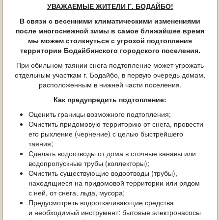
ОБРАЩЕНИЯ ГРАЖДАН
УВАЖАЕМЫЕ ЖИТЕЛИ Г. БОДАЙБО!
В связи с весенними климатическими изменениями
ГРАДОСТРОИТЕЛЬНАЯ ДЕЯТЕЛЬНОСТЬ
после многоснежной зимы в самое ближайшее время
мы можем столкнуться с угрозой подтопления
ИНФОРМИРОВАНИЕ НАСЕЛЕНИЯ
территории Бодайбинского городского поселения.
При обильном таянии снега подтопление может угрожать
ДЕЯТЕЛЬНОСТЬ ПРОКУРАТУРЫ
отдельным участкам г. Бодайбо, в первую очередь домам,
расположенным в нижней части поселения.
МУНИЦИПАЛЬНЫЙ КОНТРОЛЬ
Как предупредить подтопление:
Оценить границы возможного подтопления;
ПОИСК ПО САЙТУ
Очистить придомовую территорию от снега, провести
его рыхление (чернение) с целью быстрейшего
таяния;
Сделать водоотводы от дома в сточные канавы или
водопропускные трубы (коллекторы);
Очистить существующие водоотводы (трубы),
находящиеся на придомовой территории или рядом
с ней, от снега, льда, мусора;
Предусмотреть водооткачивающие средства
и необходимый инструмент: бытовые электронасосы