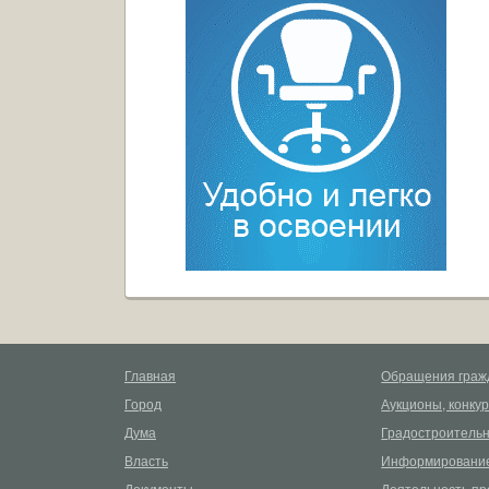
Главная
Обращения граж
Город
Аукционы, конку
Дума
Градостроительн
Власть
Информирование
Документы
Деятельность пр