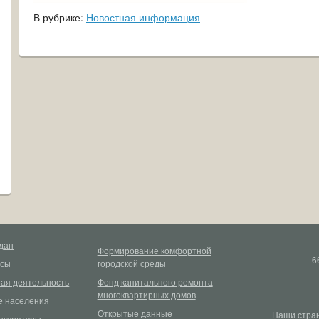
В рубрике:
Новостная информация
дан
Формирование комфортной
6
рсы
городской среды
ая деятельность
Фонд капитального ремонта
многоквартирных домов
 населения
Открытые данные
Наши стран
окуратуры