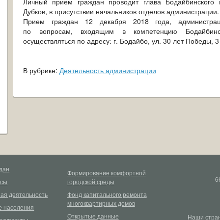
Личный прием граждан проводит глава Бодайбинского г
Дубков, в присутствии начальников отделов администрации.
Прием граждан 12 декабря 2018 года, администраци
по вопросам, входящим в компетенцию Бодайбинск
осуществляться по адресу: г. Бодайбо, ул. 30 лет Победы, 3
В рубрике:
Деятельность администрации
дан
Формирование комфортной
6
рсы
городской среды
ая деятельность
Фонд капитального ремонта
многоквартирных домов
 населения
Открытые данные
Наши стран
окуратуры