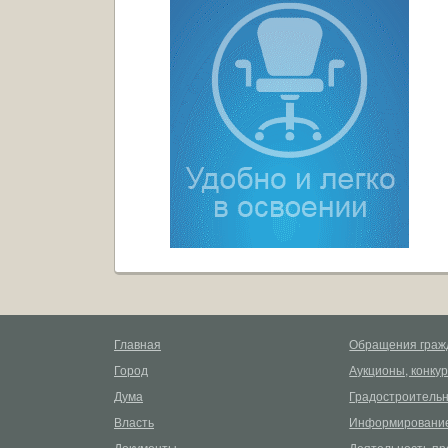
Главная
Обращения граж
Город
Аукционы, конку
Дума
Градостроительн
Власть
Информирование
Документы
Деятельность пр