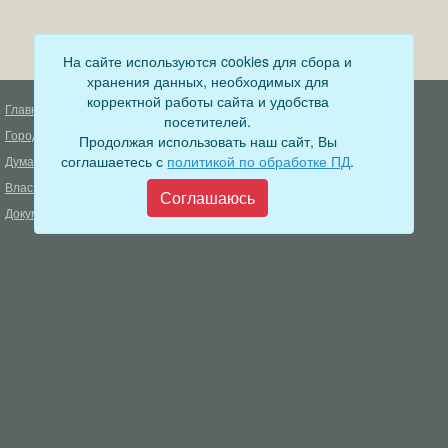
На сайте используются cookies для сбора и
хранения данных, необходимых для
корректной работы сайта и удобства
Главная
Деятельность прокуратуры
посетителей.
Город
Муниципальный контроль
Продолжая использовать наш сайт, Вы
соглашаетесь с
политикой по обработке ПД
.
Дума
Меры пожарной безопасности
Власть
Муниципальные закупки
Соглашаюсь
Документы
Формирование комфортной
городской среды
ОФИЦИАЛЬНЫЙ ВЕСТНИК
БОДАЙБО
Фонд капитального ремонта
многоквартирных домов
Муниципальные услуги
Открытые данные
Обращения граждан
Видеосюжеты
Аукционы, конкурсы
Новостная лента
Градостроительная деятельность
Карта сайта
Информирование населения
Администрация Бодайбинского городского поселения