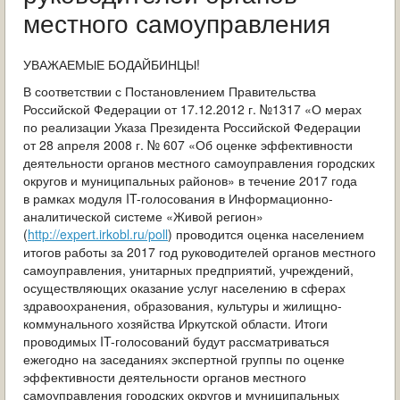
ОБРАЩЕНИЯ ГРАЖДАН
местного самоуправления
ГРАДОСТРОИТЕЛЬНАЯ ДЕЯТЕЛЬНОСТЬ
УВАЖАЕМЫЕ БОДАЙБИНЦЫ!
ИНФОРМИРОВАНИЕ НАСЕЛЕНИЯ
В соответствии с Постановлением Правительства
Российской Федерации от 17.12.2012 г. №1317 «О мерах
по реализации Указа Президента Российской Федерации
ДЕЯТЕЛЬНОСТЬ ПРОКУРАТУРЫ
от 28 апреля 2008 г. № 607 «Об оценке эффективности
деятельности органов местного самоуправления городских
МУНИЦИПАЛЬНЫЙ КОНТРОЛЬ
округов и муниципальных районов» в течение 2017 года
в рамках модуля IT-голосования в Информационно-
ПОИСК ПО САЙТУ
аналитической системе «Живой регион»
(
http://expert.irkobl.ru/poll
) проводится оценка населением
итогов работы за 2017 год руководителей органов местного
самоуправления, унитарных предприятий, учреждений,
осуществляющих оказание услуг населению в сферах
здравоохранения, образования, культуры и жилищно-
коммунального хозяйства Иркутской области. Итоги
проводимых IT-голосований будут рассматриваться
ежегодно на заседаниях экспертной группы по оценке
эффективности деятельности органов местного
самоуправления городских округов и муниципальных