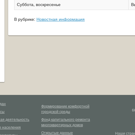
Суббота, воскресенье
В
В рубрике:
Новостная информация
дан
Формирование комфортной
6
рсы
городской среды
ая деятельность
Фонд капитального ремонта
многоквартирных домов
 населения
Открытые данные
Наши стран
окуратуры