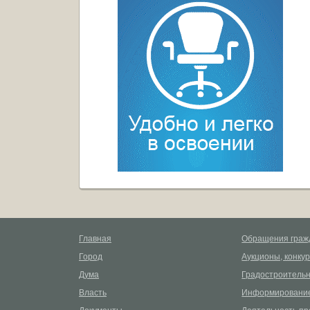
Главная
Обращения граж
Город
Аукционы, конку
Дума
Градостроительн
Власть
Информирование
Документы
Деятельность пр