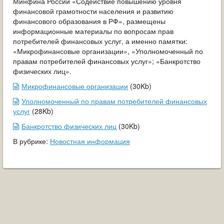
Минфина России «Содействие повышению уровня
ОБРАЩЕНИЯ ГРАЖДАН
финансовой грамотности населения и развитию
финансового образования в РФ», размещены
ГРАДОСТРОИТЕЛЬНАЯ ДЕЯТЕЛЬНОСТЬ
информационные материалы по вопросам прав
потребителей финансовых услуг, а именно памятки:
ИНФОРМИРОВАНИЕ НАСЕЛЕНИЯ
«Микрофинансовые организации», «Уполномоченный по
правам потребителей финансовых услуг»; «Банкротство
физических лиц».
ДЕЯТЕЛЬНОСТЬ ПРОКУРАТУРЫ
Микрофинансовые организации
(30Kb)
МУНИЦИПАЛЬНЫЙ КОНТРОЛЬ
Уполномоченный по правам потребителей финансовых
услуг
(28Kb)
ПОИСК ПО САЙТУ
Банкротство физических лиц
(30Kb)
В рубрике:
Новостная информация