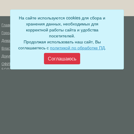
На сайте используются cookies для сбора и
хранения данных, необходимых для
Главная
Деятельность прокуратуры
корректной работы сайта и удобства
Город
Муниципальный контроль
посетителей.
Дума
Продолжая использовать наш сайт, Вы
Меры пожарной безопасности
соглашаетесь с
политикой по обработке ПД
.
Власть
Муниципальные закупки
Документы
Формирование комфортной
Соглашаюсь
городской среды
ОФИЦИАЛЬНЫЙ ВЕСТНИК
БОДАЙБО
Фонд капитального ремонта
многоквартирных домов
Муниципальные услуги
Открытые данные
Обращения граждан
Видеосюжеты
Аукционы, конкурсы
Новостная лента
Градостроительная деятельность
Карта сайта
Информирование населения
Администрация Бодайбинского городского поселения
666904, Иркутская область, г. Бодайбо, ул. 30 лет Победы, 3