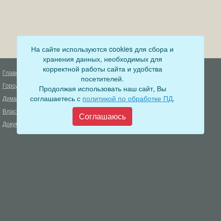
На сайте используются cookies для сбора и
хранения данных, необходимых для
корректной работы сайта и удобства
Главная
Деятельность прокуратуры
посетителей.
Город
Муниципальный контроль
Продолжая использовать наш сайт, Вы
соглашаетесь с
политикой по обработке ПД
.
Дума
Меры пожарной безопасности
Власть
Муниципальные закупки
Соглашаюсь
Документы
Формирование комфортной
городской среды
ОФИЦИАЛЬНЫЙ ВЕСТНИК
БОДАЙБО
Фонд капитального ремонта
многоквартирных домов
Муниципальные услуги
Открытые данные
Обращения граждан
Видеосюжеты
Аукционы, конкурсы
Новостная лента
Градостроительная деятельность
Карта сайта
Информирование населения