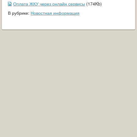
ОБРАЩЕНИЯ ГРАЖДАН
Оплата ЖКУ через онлайн сервисы
(174Kb)
В рубрике:
Новостная информация
ГРАДОСТРОИТЕЛЬНАЯ ДЕЯТЕЛЬНОСТЬ
ИНФОРМИРОВАНИЕ НАСЕЛЕНИЯ
ДЕЯТЕЛЬНОСТЬ ПРОКУРАТУРЫ
МУНИЦИПАЛЬНЫЙ КОНТРОЛЬ
ПОИСК ПО САЙТУ