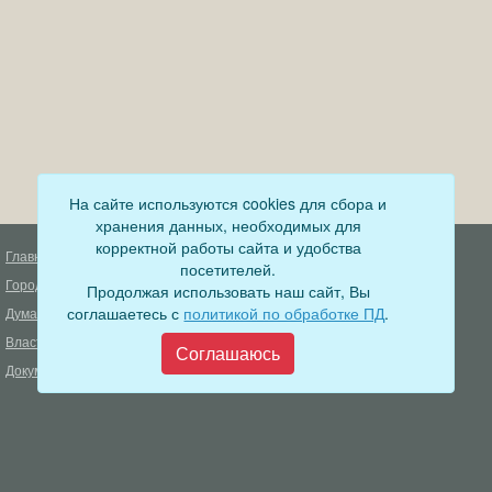
На сайте используются cookies для сбора и
хранения данных, необходимых для
корректной работы сайта и удобства
Главная
Деятельность прокуратуры
посетителей.
Город
Муниципальный контроль
Продолжая использовать наш сайт, Вы
соглашаетесь с
политикой по обработке ПД
.
Дума
Меры пожарной безопасности
Власть
Муниципальные закупки
Соглашаюсь
Документы
Формирование комфортной
городской среды
ОФИЦИАЛЬНЫЙ ВЕСТНИК
БОДАЙБО
Фонд капитального ремонта
многоквартирных домов
Муниципальные услуги
Открытые данные
Обращения граждан